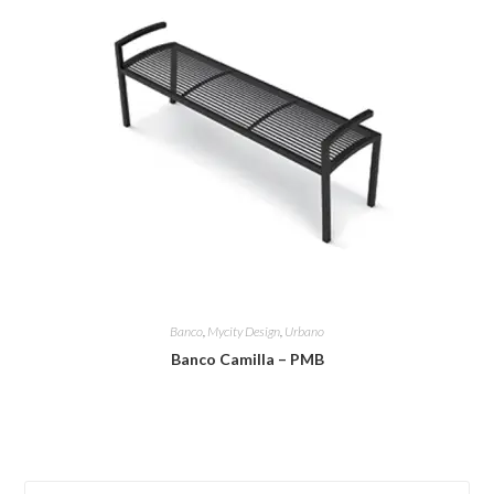
Banco
,
Mycity Design
,
Urbano
Banco Camilla – PMB