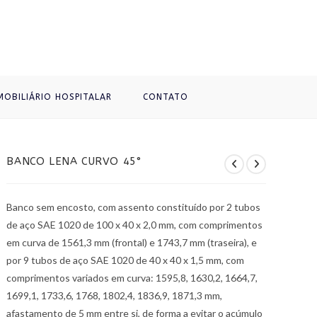
MOBILIÁRIO HOSPITALAR
CONTATO
BANCO LENA CURVO 45°
Banco sem encosto, com assento constituído por 2 tubos
de aço SAE 1020 de 100 x 40 x 2,0 mm, com comprimentos
em curva de 1561,3 mm (frontal) e 1743,7 mm (traseira), e
por 9 tubos de aço SAE 1020 de 40 x 40 x 1,5 mm, com
comprimentos variados em curva: 1595,8, 1630,2, 1664,7,
1699,1, 1733,6, 1768, 1802,4, 1836,9, 1871,3 mm,
afastamento de 5 mm entre si, de forma a evitar o acúmulo