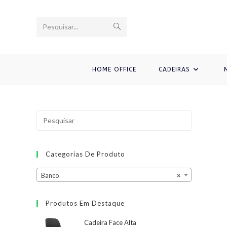
Ir
para
Enviar
Pesquisar...
o
conteúdo
pesquisa
HOME OFFICE
CADEIRAS
Categorias De Produto
Banco
×
Produtos Em Destaque
Cadeira Face Alta