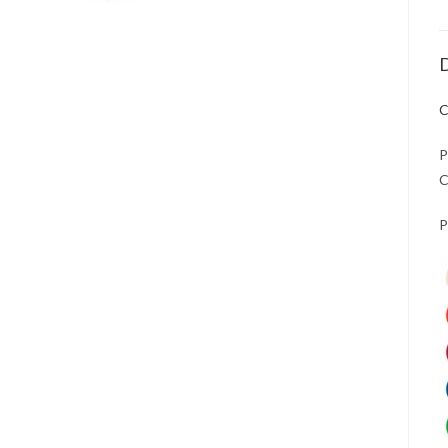
D
P
C
P