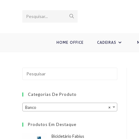
Ir
para
Enviar
Pesquisar...
o
conteúdo
pesquisa
HOME OFFICE
CADEIRAS
Categorias De Produto
Banco
×
Produtos Em Destaque
Bicicletário Fabius