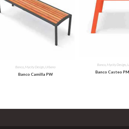
Banco
,
Mycity Design
,
U
Banco
,
Mycity Design
,
Urbano
Banco Casteo PM
Banco Camilla PW