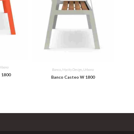
rbano
Banco
,
Mycity Design
,
Urbano
 1800
Banco Casteo W 1800