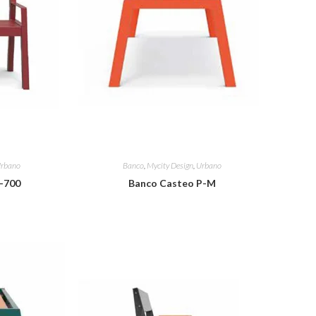
rbano
Banco
,
Mycity Design
,
Urbano
-700
Banco Casteo P-M