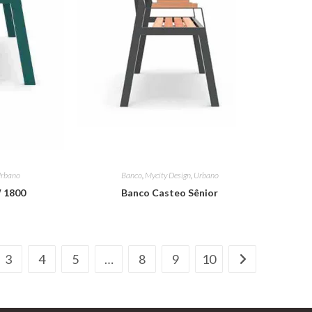
rbano
Banco
,
Mycity Design
,
Urbano
 1800
Banco Casteo Sênior
3
4
5
…
8
9
10