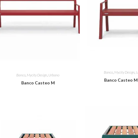
Banco
,
Mycity Design
,
U
Banco
,
Mycity Design
,
Urbano
Banco Casteo M
Banco Casteo M