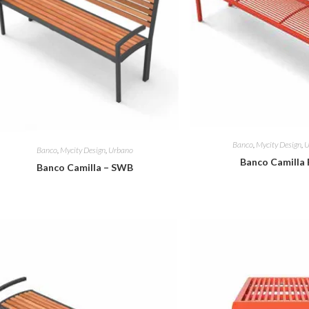
Banco
,
Mycity Design
,
U
Banco
,
Mycity Design
,
Urbano
Banco Camilla
Banco Camilla – SWB