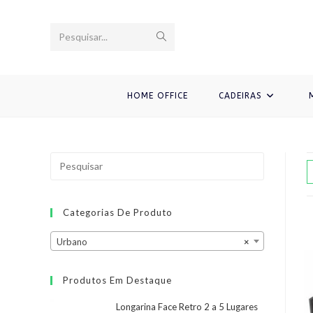
Ir
para
Enviar
Pesquisar...
o
conteúdo
pesquisa
HOME OFFICE
CADEIRAS
Categorias De Produto
Urbano
×
Produtos Em Destaque
Longarina Face Retro 2 a 5 Lugares