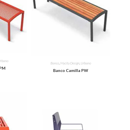
rbano
Banco
,
Mycity Design
,
Urbano
 PM
Banco Camilla PW