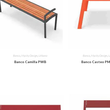
Banco
,
Mycity Design
,
Urbano
Banco
,
Mycity Design
,
U
Banco Camilla PWB
Banco Casteo PM