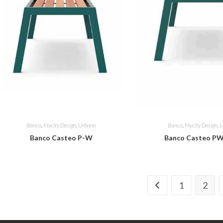
Banco
,
Mycity Design
,
Urbano
Banco
,
Mycity Design
,
U
Banco Casteo P-W
Banco Casteo PW
1
2