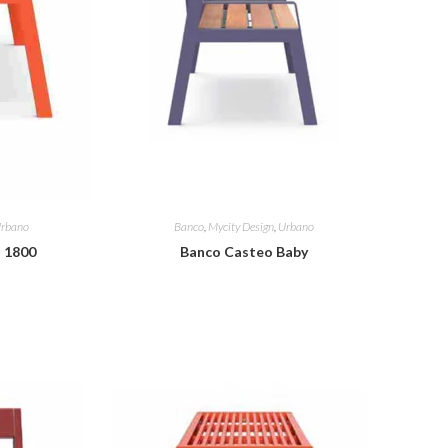
rbano
Banco
,
Mycity Design
,
Urbano
 1800
Banco Casteo Baby