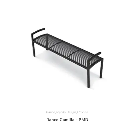
Banco
,
Mycity Design
,
Urbano
Banco Camilla – PMB