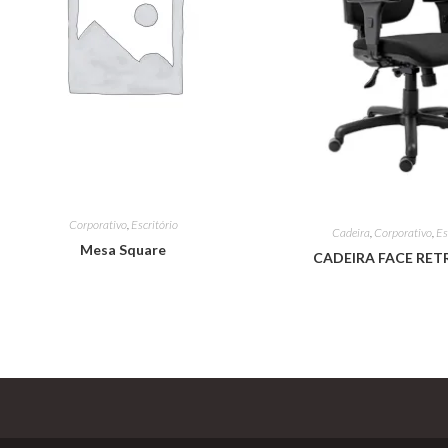
Corporativo
,
Escritório
Cadeira
,
Corporativo
,
Es
Mesa Square
CADEIRA FACE RET