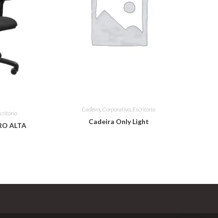
Cadeira
,
Corporativo
,
Escritório
critório
Cadeira Only Light
RO ALTA