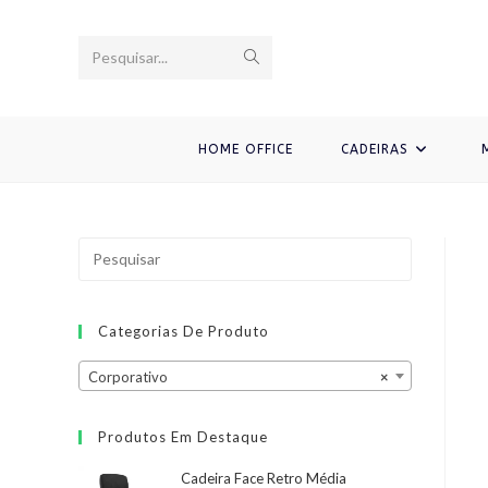
Ir
para
Enviar
Pesquisar...
o
conteúdo
pesquisa
HOME OFFICE
CADEIRAS
Categorias De Produto
Corporativo
×
Produtos Em Destaque
Cadeira Face Retro Média