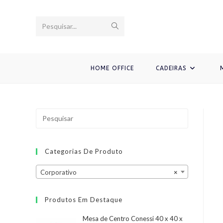
Ir
para
Enviar
Pesquisar...
o
conteúdo
pesquisa
HOME OFFICE
CADEIRAS
Categorias De Produto
Corporativo
×
Produtos Em Destaque
Mesa de Centro Conessi 40 x 40 x