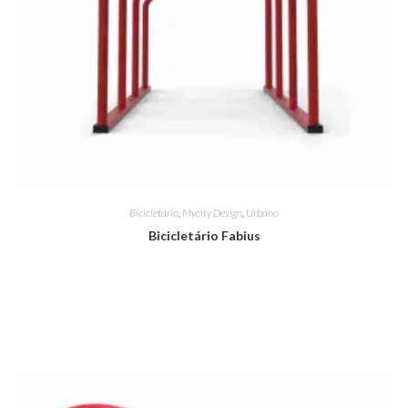
Bicicletário
,
Mycity Design
,
Urbano
Bicicletário Fabius