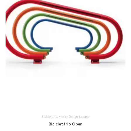
Bicicletário
,
Mycity Design
,
Urbano
Bicicletário Open