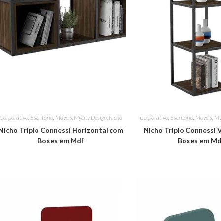
Corporativo
,
Escritório
,
Móveis
,
Mycity Design
,
Nicho
Corporativo
,
Escritório
,
Móveis
,
My
Nicho Triplo Connessi Horizontal com
Nicho Triplo Connessi 
Boxes em Mdf
Boxes em Md