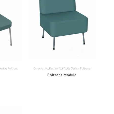
Design
,
Poltrona
Corporativo
,
Escritório
,
Mycity Design
,
Poltrona
x
Poltrona Módulo