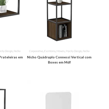
city Design
,
Nicho
Corporativo
,
Escritório
,
Móveis
,
Mycity Design
,
Nicho
Prateleiras em
Nicho Quádruplo Connessi Vertical com
Boxes em Mdf