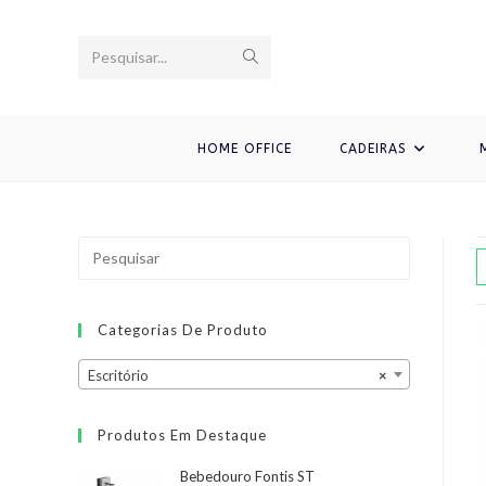
Ir
para
Enviar
Pesquisar...
o
conteúdo
pesquisa
HOME OFFICE
CADEIRAS
Categorias De Produto
Escritório
×
Produtos Em Destaque
Bebedouro Fontis ST