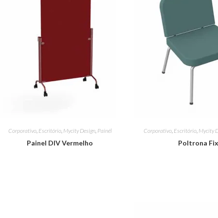
Corporativo
,
Escritório
,
Mycity Design
,
Painél
Corporativo
,
Escritório
,
Mycity 
Painel DIV Vermelho
Poltrona Fi