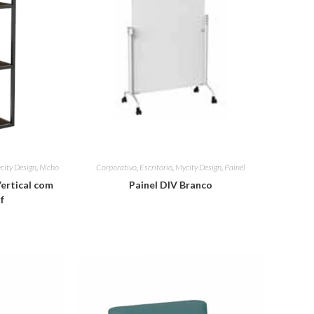
city Design
,
Nicho
Corporativo
,
Escritório
,
Mycity Design
,
Painél
Vertical com
Painel DIV Branco
f