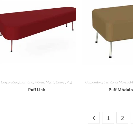
Corporativo
,
Escritório
,
Móveis
,
Mycity Design
,
Puff
Corporativo
,
Escritório
,
Móveis
,
M
Puff Link
Puff Módul
1
2