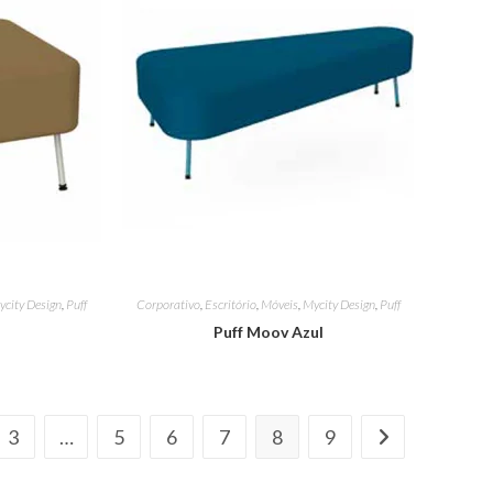
ycity Design
,
Puff
Corporativo
,
Escritório
,
Móveis
,
Mycity Design
,
Puff
o
Puff Moov Azul
3
…
5
6
7
8
9