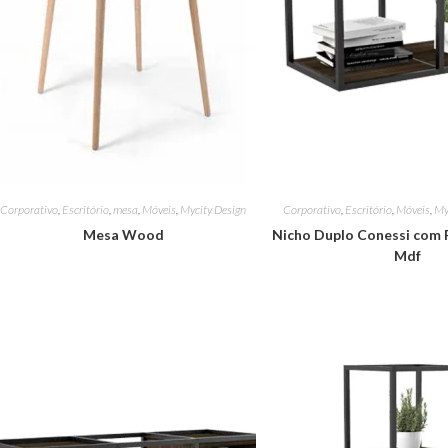
Corporativo
,
Escritório
,
mesa
,
Móveis
,
Mycity Design
Corporativo
,
Escritório
,
Móveis
,
My
Mesa Wood
Nicho Duplo Conessi com 
Mdf