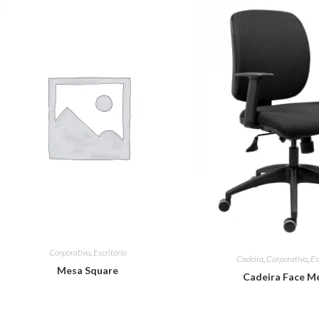
Corporativo
,
Escritório
Cadeira
,
Corporativo
,
Es
Mesa Square
Cadeira Face M