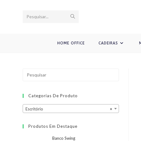
Ir
para
Enviar
Pesquisar...
o
conteúdo
pesquisa
HOME OFFICE
CADEIRAS
Categorias De Produto
Escritório
×
Produtos Em Destaque
Banco Swing