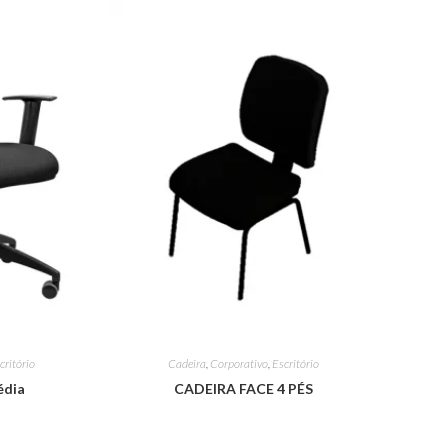
critório
Cadeira
,
Corporativo
,
Escritório
édia
CADEIRA FACE 4 PÉS