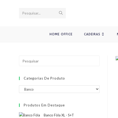
Ir
para
Enviar
Pesquisar...
o
conteúdo
pesquisa
HOME OFFICE
CADEIRAS
Categorias De Produto
Produtos Em Destaque
Banco Fòla XL - S+T