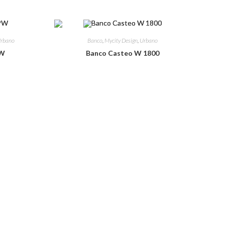
rbano
Banco
,
Mycity Design
,
Urbano
PW
Banco Casteo W 1800