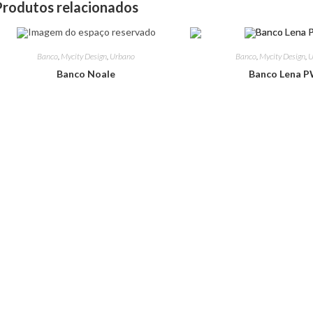
Produtos relacionados
Banco
,
Mycity Design
,
Urbano
Banco
,
Mycity Design
,
U
Banco Noale
Banco Lena 